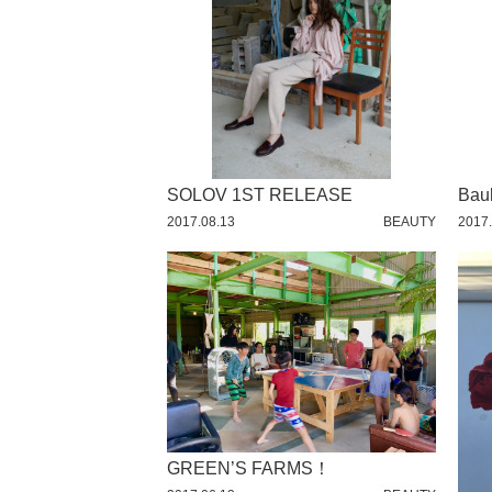
YUMMY
2016 / 10
2016 / 9
2016 / 8
2016 / 7
2016 / 6
SOLOV 1ST RELEASE
2016 / 5
Bauh
2017.08.13
BEAUTY
2017.
2016 / 4
2016 / 3
2016 / 2
2016 / 1
2015 / 12
2015 / 11
2015 / 10
GREEN’S FARMS！