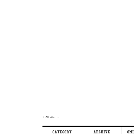
«
xmas….
CATEGORY
ARCHIVE
ONL