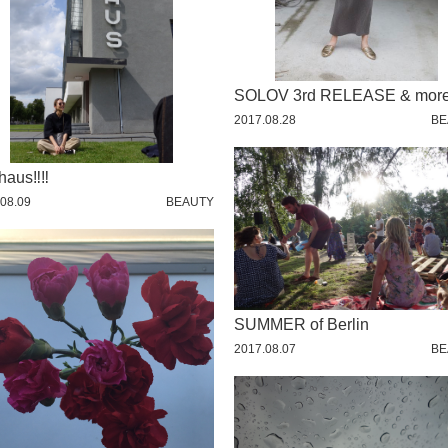
SOLOV 3rd RELEASE & mor
2017.08.28
BE
aus‼︎‼︎
08.09
BEAUTY
SUMMER of Berlin
2017.08.07
BE