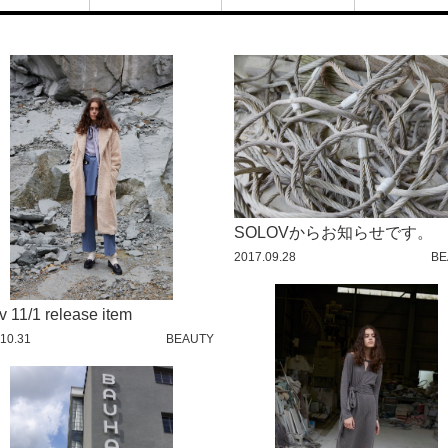
ON CO.
CLEOPATRA
CLEOPATRA
FAN
FAN
CLEIPATRA FIG
CLEIPATRA FIG
CLEOPATRA EYE
CLEOPATRA EYE
SOU
MIYA
SOLOVからお知らせです。
2017.09.28
BE
v 11/1 release item
10.31
BEAUTY