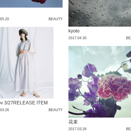
05.20
BEAUTY
kyoto
2017.04.30
BE
ov 3/27RELEASE ITEM
03.26
BEAUTY
花束
2017.03.26
BE