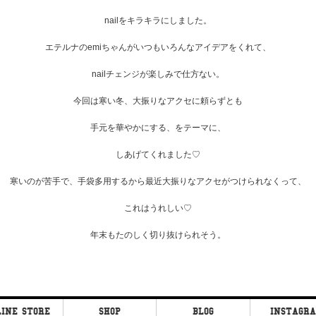
nailをキラキラにしました。
エテルナのemiちゃんがいつもいろんなアイデアをくれて、
nailチェンジが楽しみで仕方ない。
今回は寒い冬、大振りなアクセに頼らずとも
手元を華やかにする、をテーマに、
しあげてくれました♡
寒いのが苦手で、手袋多用するから最近大振りなアクセがつけられなくって、
これはうれしい♡
年末もたのしく切り抜けられそう。
INE STORE
SHOP
BLOG
INSTAGR