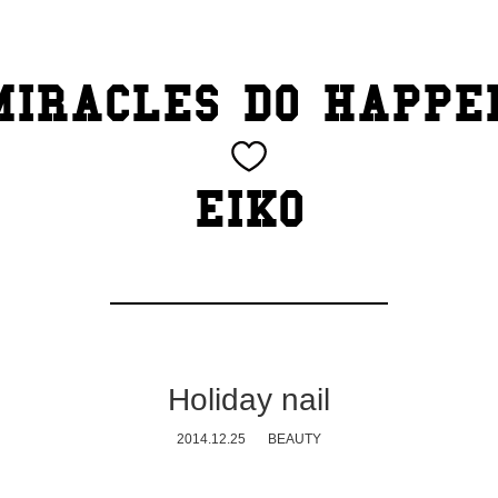
MIRACLES DO HAPPE
EIKO
Holiday nail
2014.12.25
BEAUTY