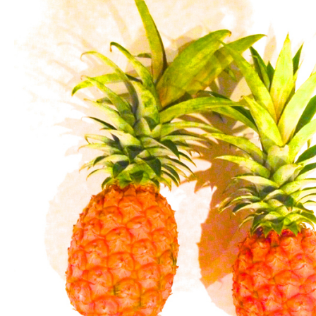
Fashion
FAVORITE
Fun
OUTFIT
SOLOV
tokyo
TRAVEL
Yummy