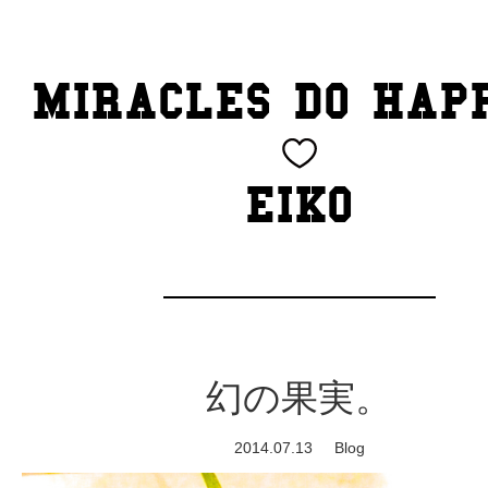
TOP
MIRACLES DO HAP
CATEGORY
BEAUTY
EIKO
Blog
cheeky
Exhibition
幻の果実。
family
2014.07.13
Blog