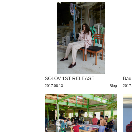
TOKYO
2016 / 12
TRAVEL
2016 / 11
YUMMY
2016 / 10
2016 / 9
2016 / 8
2016 / 7
2016 / 6
SOLOV 1ST RELEASE
2016 / 5
Bauh
2017.08.13
Blog
2017.
2016 / 4
2016 / 3
2016 / 2
2016 / 1
2015 / 12