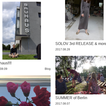
SOLOV 3rd RELEASE & mor
2017.08.28
aus‼︎‼︎
08.09
Blog
SUMMER of Berlin
2017.08.07