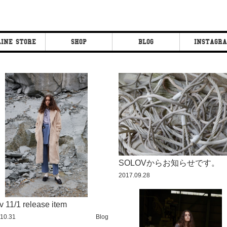
INE STORE
SHOP
BLOG
INSTAGR
ON CO.
CLEOPATRA
CLEOPATRA
FAN
FAN
CLEIPATRA FIG
CLEIPATRA FIG
CLEOPATRA EYE
CLEOPATRA EYE
SOU
MIYA
SOLOVからお知らせです。
2017.09.28
v 11/1 release item
10.31
Blog