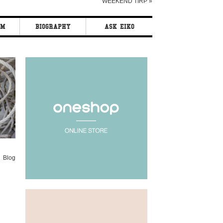
WEEKEND TIRP
»
AM
BIOGRAPHY
ASK EIKO
Blog