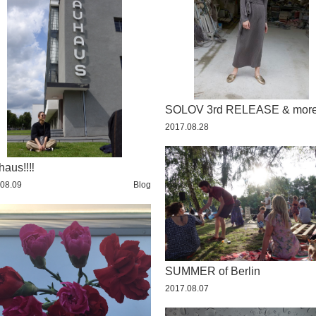
SOLOV 3rd RELEASE & mor
2017.08.28
aus‼︎‼︎
08.09
Blog
SUMMER of Berlin
2017.08.07