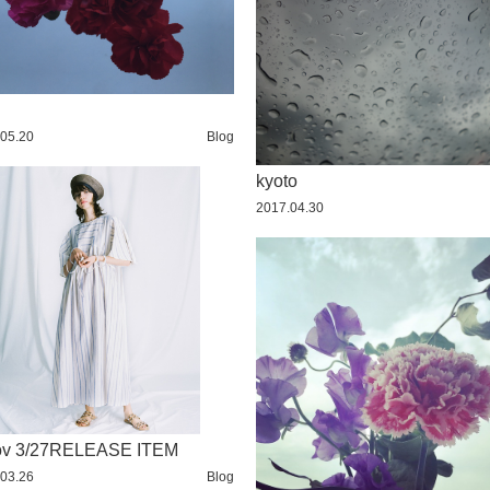
05.20
Blog
kyoto
2017.04.30
ov 3/27RELEASE ITEM
03.26
Blog