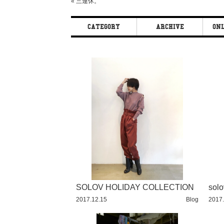
«
三連休。
CATEGORY
ARCHIVE
ONL
BEAUTY
2017 / 12
BLOG
2017 / 10
CHEEKY
2017 / 9
EXHIBITION
2017 / 8
FAMILY
2017 / 6
FASHION
2017 / 5
FAVORITE
2017 / 4
FUN
2017 / 3
OUTFIT
2017 / 2
SOLOV HOLIDAY COLLECTION
solo
2017.12.15
Blog
2017.
SOLOV
2017 / 1
TOKYO
2016 / 12