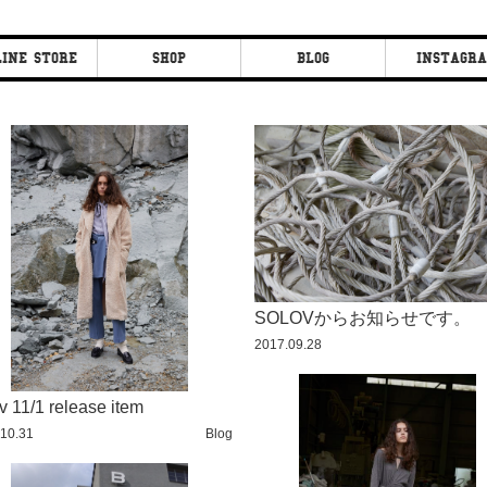
INE STORE
SHOP
BLOG
INSTAGR
ON CO.
CLEOPATRA
CLEOPATRA
FAN
FAN
CLEIPATRA FIG
CLEIPATRA FIG
CLEOPATRA EYE
CLEOPATRA EYE
SOU
MIYA
SOLOVからお知らせです。
2017.09.28
v 11/1 release item
10.31
Blog