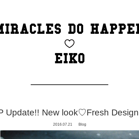
MIRACLES DO HAPPE
EIKO
P Update!! New look♡Fresh Desig
2016.07.21
Blog