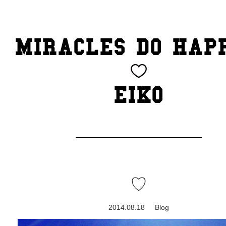
TOP
MIRACLES DO HAP
CATEGORY
BEAUTY
EIKO
Blog
cheeky
Exhibition
♡
family
2014.08.18
Blog