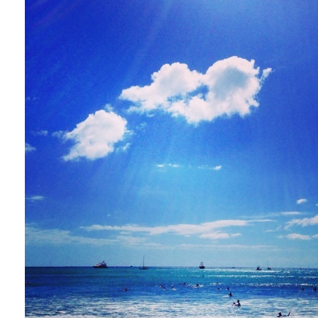
Fashion
FAVORITE
Fun
OUTFIT
SOLOV
tokyo
TRAVEL
Yummy