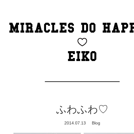
TOP
MIRACLES DO HAP
CATEGORY
BEAUTY
EIKO
Blog
cheeky
Exhibition
ふわふわ♡
family
2014.07.13
Blog