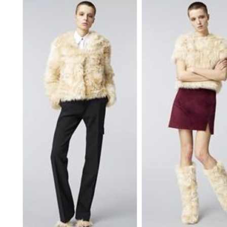
Fashion
FAVORITE
Fun
OUTFIT
SOLOV
tokyo
TRAVEL
Yummy