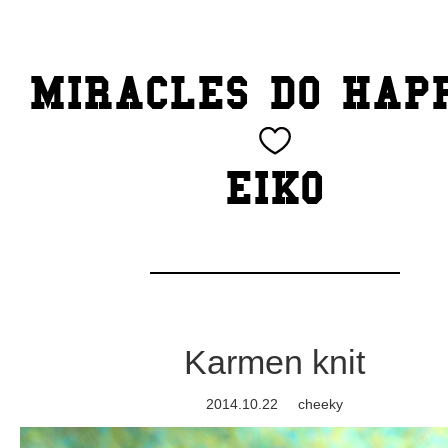
TOP
MIRACLES DO HAP
CATEGORY
BEAUTY
EIKO
Blog
cheeky
Exhibition
Karmen knit
family
2014.10.22
cheeky