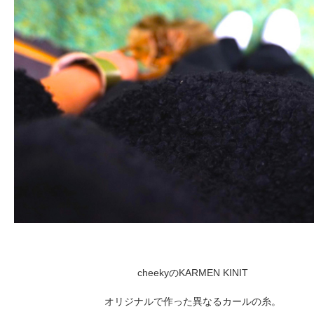
Fashion
FAVORITE
Fun
OUTFIT
SOLOV
tokyo
TRAVEL
cheekyのKARMEN KINIT
Yummy
オリジナルで作った異なるカールの糸。