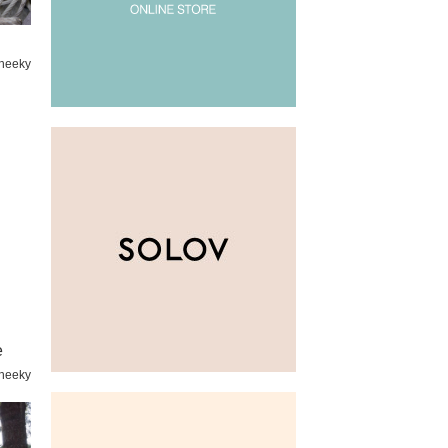
heeky
e
heeky