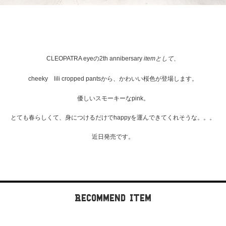
CLEOPATRA eye
の2th annibersary
itemとして、
cheeky lili cropped pants
から、かわいい桜色が登場します。
優しいスモーキーなpink。
とても春らしくて、身につけるだけでhappyを運んできてくれそうな。。。
近日発売です。
Recommend Item