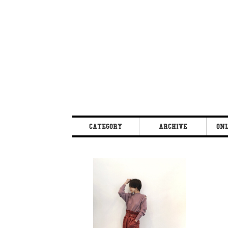
CATEGORY
ARCHIVE
ONL
BEAUTY
2017 / 12
BLOG
2017 / 10
CHEEKY
2017 / 9
EXHIBITION
2017 / 8
FAMILY
2017 / 6