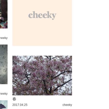
heeky
heeky
春
2017.04.25
cheeky