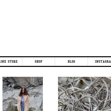
INE STORE
SHOP
BLOG
INSTAGR
ON CO.
CLEOPATRA
CLEOPATRA
FAN
FAN
CLEIPATRA FIG
CLEIPATRA FIG
CLEOPATRA EYE
CLEOPATRA EYE
SOU