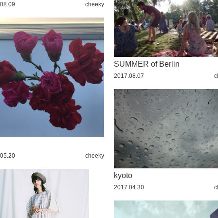
08.09
cheeky
SUMMER of Berlin
2017.08.07
c
05.20
cheeky
kyoto
2017.04.30
c