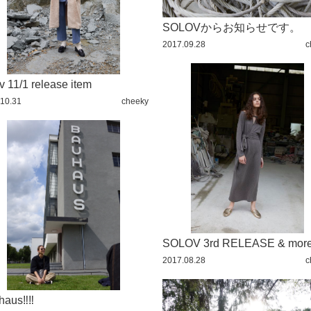
MIYA
SOLOVからお知らせです。
2017.09.28
c
v 11/1 release item
10.31
cheeky
SOLOV 3rd RELEASE & mor
2017.08.28
c
aus‼︎‼︎