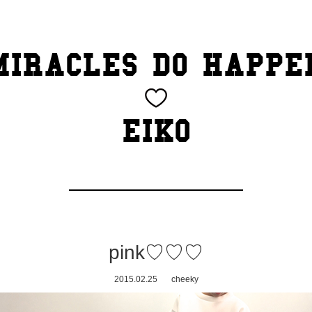
MIRACLES DO HAPPE
EIKO
pink♡♡♡
2015.02.25
cheeky