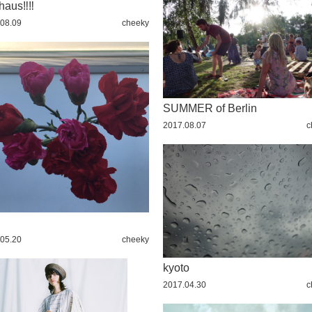
aus‼︎‼︎
08.09
cheeky
SUMMER of Berlin
2017.08.07
c
05.20
cheeky
kyoto
2017.04.30
c