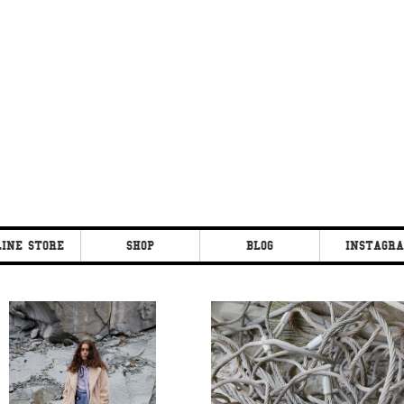
INE STORE
SHOP
BLOG
INSTAGR
ON CO.
CLEOPATRA
CLEOPATRA
FAN
FAN
CLEIPATRA FIG
CLEIPATRA FIG
CLEOPATRA EYE
CLEOPATRA EYE
SOU