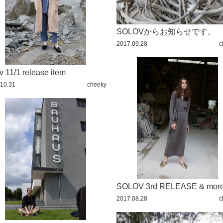
MIYA
SOLOVからお知らせです。
2017.09.28
c
v 11/1 release item
10.31
cheeky
SOLOV 3rd RELEASE & mor
2017.08.28
c