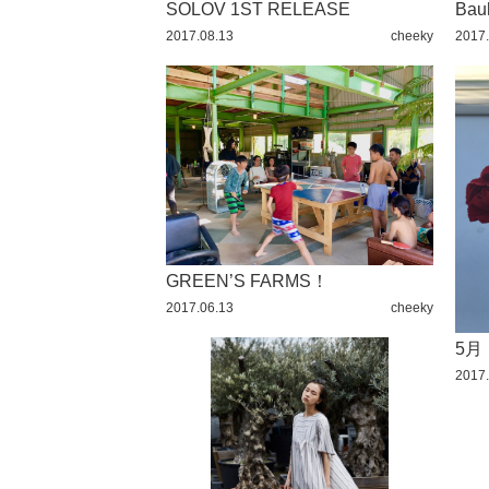
SOLOV 1ST RELEASE
2016 / 5
Bauh
2017.08.13
cheeky
2017.
2016 / 4
2016 / 3
2016 / 2
2016 / 1
2015 / 12
2015 / 11
2015 / 10
GREEN’S FARMS！
2017.06.13
cheeky
2015 / 9
5月
2015 / 8
2017.
2015 / 7
2015 / 6
2015 / 5