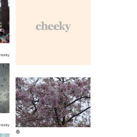
heeky
heeky
春