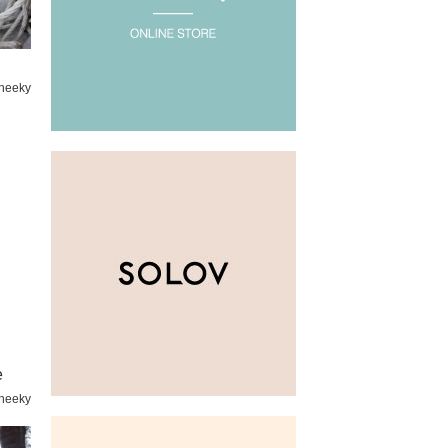
heeky
e
heeky