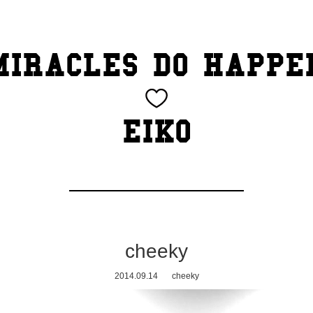
MIRACLES DO HAPPE
EIKO
cheeky
2014.09.14
cheeky