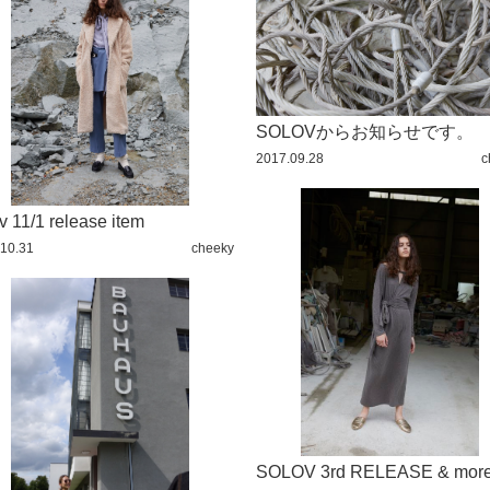
CLEIPATRA FIG
CLEOPATRA EYE
CLEOPATRA EYE
SOU
MIYA
SOLOVからお知らせです。
2017.09.28
c
v 11/1 release item
10.31
cheeky
SOLOV 3rd RELEASE & mor