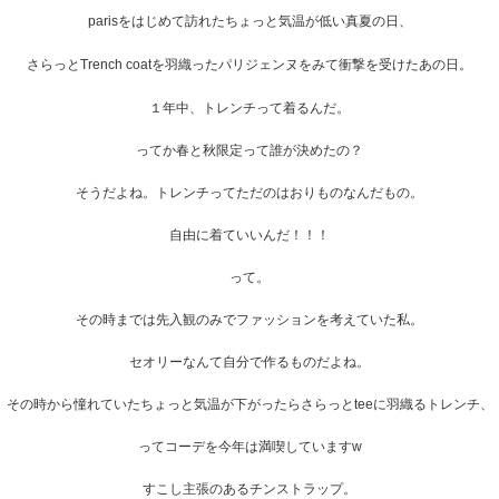
parisをはじめて訪れたちょっと気温が低い真夏の日、
さらっと
Trench coat
を羽織ったパリジェンヌをみて衝撃を受けたあの日。
１年中、トレンチって着るんだ。
ってか春と秋限定って誰が決めたの？
そうだよね。トレンチってただのはおりものなんだもの。
自由に着ていいんだ！！！
って。
その時までは先入観のみでファッションを考えていた私。
セオリーなんて自分で作るものだよね。
その時から憧れていたちょっと気温が下がったらさらっとteeに羽織るトレンチ、
ってコーデを今年は満喫していますw
すこし主張のあるチンストラップ。