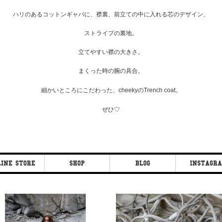
ハリのあるコットンギャバに、襟裏、前立ての中に入れる芯のデザイン、
ストライプの裏地。
立てやすい襟の大きさ。
まくった時の腕の具合。
細かいところにこだわった、cheekyの
Trench coat
。
ぜひ♡
INE STORE
SHOP
BLOG
INSTAGR
ON CO.
CLEOPATRA
CLEOPATRA
FAN
FAN
CLEIPATRA FIG