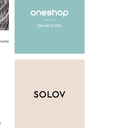
heeky
e