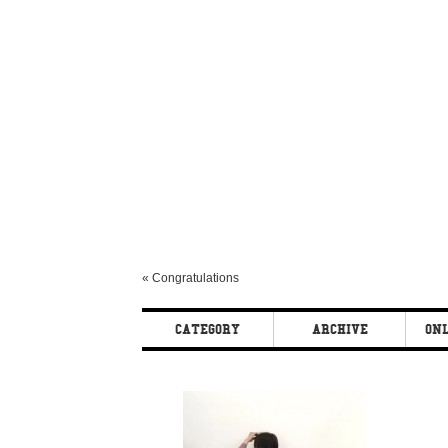
«
Congratulations
CATEGORY
ARCHIVE
ONL
BEAUTY
2017 / 12
BLOG
2017 / 10
CHEEKY
2017 / 9