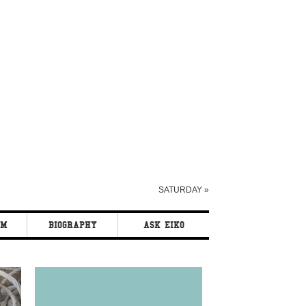
SATURDAY
»
AM
BIOGRAPHY
ASK EIKO