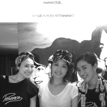
marketの写真。
いっぱいいただいのでupupup♡