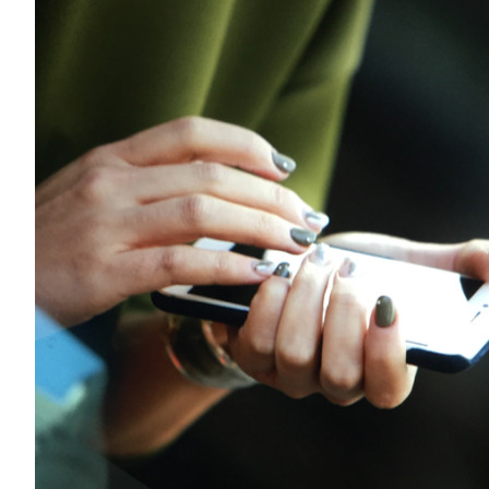
Fashion
FAVORITE
Fun
OUTFIT
SOLOV
tokyo
TRAVEL
Yummy