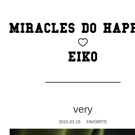
TOP
MIRACLES DO HAP
CATEGORY
BEAUTY
EIKO
Blog
cheeky
Exhibition
very
family
2015.03.19
FAVORITE