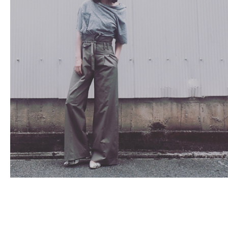
Fashion
FAVORITE
Fun
OUTFIT
SOLOV
tokyo
TRAVEL
Yummy