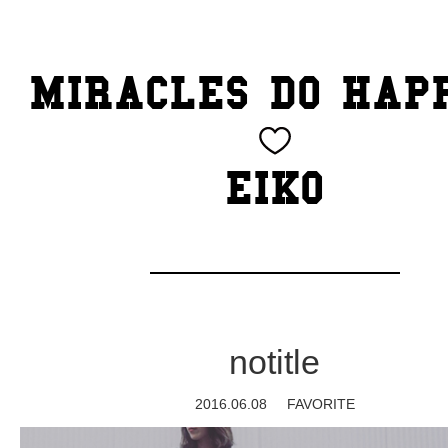
TOP
MIRACLES DO HAP
CATEGORY
BEAUTY
EIKO
Blog
cheeky
Exhibition
notitle
family
2016.06.08
FAVORITE